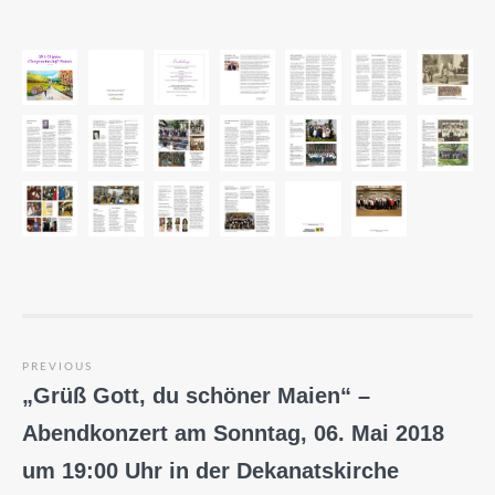
Beitragsnavigation
PREVIOUS
Previous
„Grüß Gott, du schöner Maien“ –
post:
Abendkonzert am Sonntag, 06. Mai 2018
um 19:00 Uhr in der Dekanatskirche